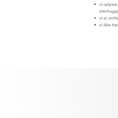
vi oplyser
stenhugge
vi er omfa
vi ikke h