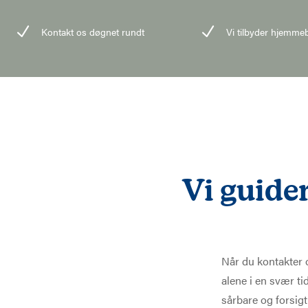
N
N
Kontakt os døgnet rundt
Vi tilbyder hjemm
Vi guide
Når du kontakter 
alene i en svær tid
sårbare og forsig