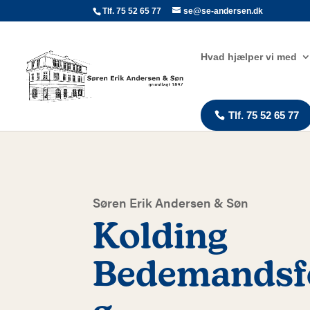
Tlf. 75 52 65 77
se@se-andersen.dk
Hvad hjælper vi med
Tlf. 75 52 65 77
Søren Erik Andersen & Søn
Kolding
Bedemandsf