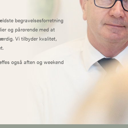
ldste begravelsesforretning
lier og pårørende med at
dig. Vi tilbyder kvalitet,
t.
ræffes også aften og weekend