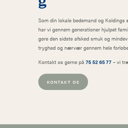
g
Som din lokale bedemand og Koldings æ
har vi gennem generationer hjulpet fami
gøre den sidste afsked smuk og mindevær
tryghed og nærvær gennem hele forløbe
Kontakt os gerne på
75 52 65 77
– vi t
KONTAKT OS