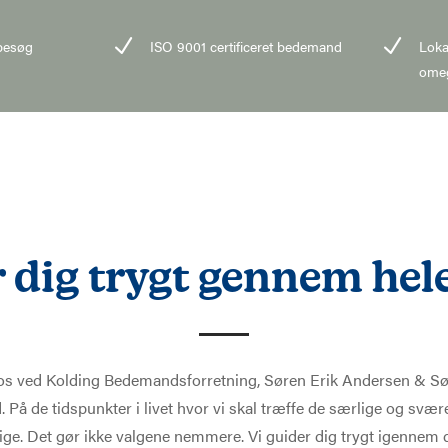
N
N
ebesøg
ISO 9001 certificeret bedemand
Loka
ome
r dig trygt gennem hele
os ved Kolding Bedemandsforretning, Søren Erik Andersen & Søn
. På de tidspunkter i livet hvor vi skal træffe de særlige og svære
tige. Det gør ikke valgene nemmere. Vi guider dig trygt igennem