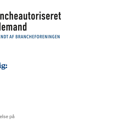
ig:
jelse på