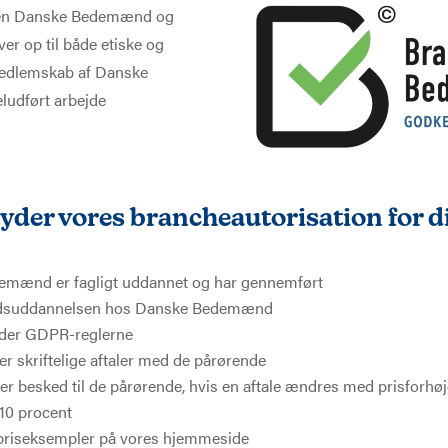
gen Danske Bedemænd og
ever op til både etiske og
 medlemskab af Danske
ludført arbejde
yder vores brancheautorisation for d
emænd er fagligt uddannet og har gennemført
suddannelsen hos Danske Bedemænd
lder GDPR-reglerne
aver skriftelige aftaler med de pårørende
iver besked til de pårørende, hvis en aftale ændres med prisforhø
10 procent
e priseksempler på vores hjemmeside