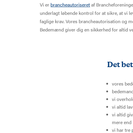
Vi er
brancheautoriseret
af Brancheforenin
underlagt løbende kontrol for at sikre, at vi l
faglige krav. Vores brancheautorisation og
Bedemænd giver dig en sikkerhed for altid ve
Det bet
vores bed
bedemand
vi overho
vi altid l
vi altid g
mere end 
vi har tr