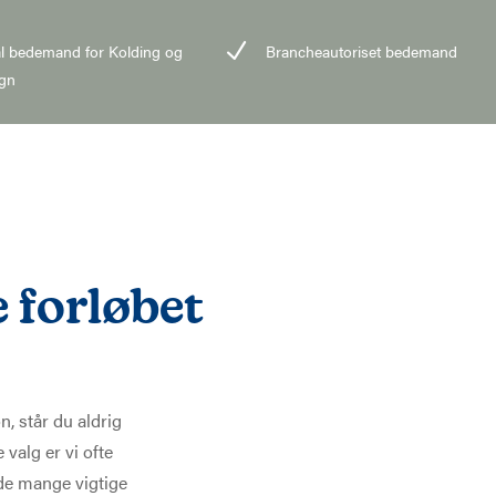
N
l bedemand for Kolding og
Brancheautoriset bedemand
gn
 forløbet
, står du aldrig
 valg er vi ofte
 de mange vigtige